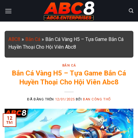
Chuyển
đến
nội
dung
ABC8
»
Bắn Cá
»
Bắn Cá Vàng H5 – Tựa Game Bắn Cá
Huyền Thoại Cho Hội Viên Abc8
BẮN CÁ
Bắn Cá Vàng H5 – Tựa Game Bắn Cá
Huyền Thoại Cho Hội Viên Abc8
ĐÃ ĐĂNG TRÊN
12/01/2025
BỞI
BAN CÔNG THỐ
12
Th1