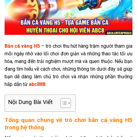
Bắn cá vàng H5
– trò chơi thu hút hàng trăm người tham gia
mỗi ngày nhờ vào lối chơi đơn giản và những thao tác tối ưu
hóa, mang đến trải nghiệm mượt mà và quen thuộc. Nếu bạn
đang tìm hiểu về cách chơi, những thông tin dưới đây sẽ giúp
bạn dễ dàng làm chủ trò chơi và nhận những phần thưởng
hấp dẫn từ
abc888
.
Nội Dung Bài Viết
Tổng quan chung về trò chơi bắn cá vàng H5
trong hệ thống