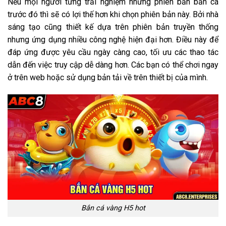
Nếu mọi người từng trải nghiệm những phiên bản bắn cá
trước đó thì sẽ có lợi thế hơn khi chọn phiên bản này. Bởi nhà
sáng tạo cũng thiết kế dựa trên phiên bản truyền thống
nhưng ứng dụng nhiều công nghệ hiện đại hơn. Điều này để
đáp ứng được yêu cầu ngày càng cao, tối ưu các thao tác
dẫn đến việc truy cập dễ dàng hơn. Các bạn có thể chơi ngay
ở trên web hoặc sử dụng bản tải về trên thiết bị của mình.
Bắn cá vàng H5 hot