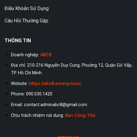
Điều Khoản Sử Dụng
Câu Hỏi Thường Gặp
THÔNG TIN
Doanh nghiệp:
ABC8
Địa chỉ: 210-216 Nguyễn Duy Cung, Phường 12, Quận Gò Vấp,
TP. Hồ Chí Minh.
Website:
https://abc8.enterprises/
Phone: 090.530.1420
Email:
contact.adminabc8@gmail.com
Chịu trách nhiệm nội dung:
Ban Công Thố